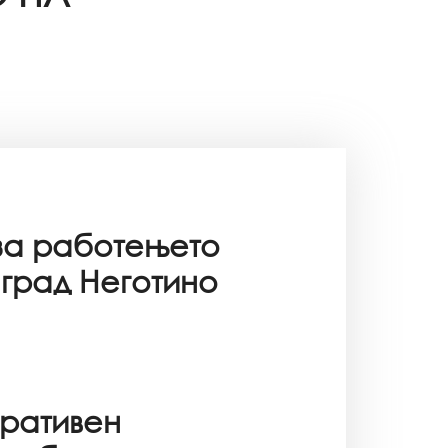
за работењето
 град Неготино
ративен