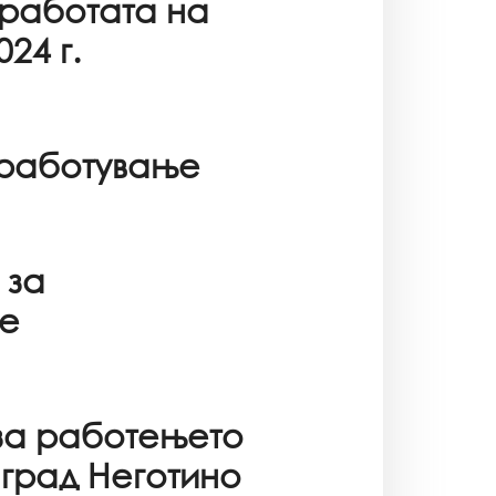
 работата на
024 г.
вработување
 за
е
за работењето
 град Неготино