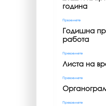
година
Првземете
Годишна пр
работа
Превземете
Листа на в
Превземете
Органогра
Превземете