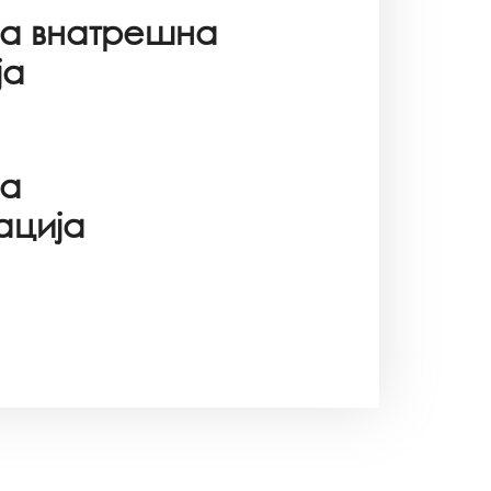
за внатрешна
ја
за
ација