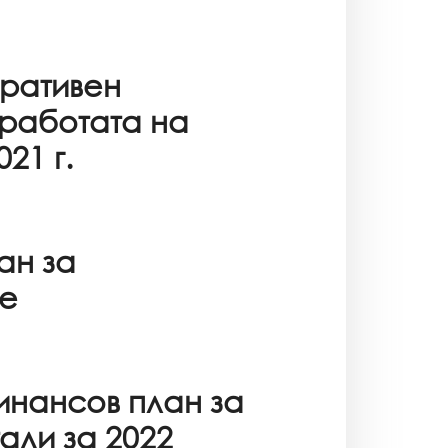
ративен
 работата на
021 г.
ан за
е
нансов план за
тали за 2022