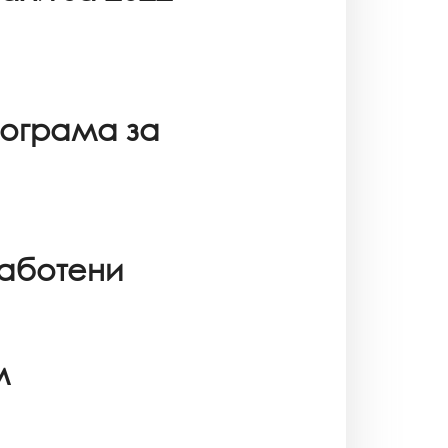
ограма за
работени
м