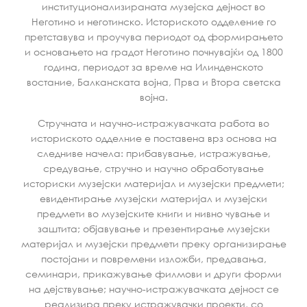
институционализираната музејска дејност во
Неготино и неготинско. Историското одделение го
претставува и проучува периодот од формирањето
и основањето на градот Неготино почнувајќи од 1800
година, периодот за време на Илинденското
востание, Балканската војна, Прва и Втора светска
војна.
Стручната и научно-истражувачката работа во
историското одделние е поставена врз основа на
следниве начела: прибавување, истражување,
средување, стручно и научно обработување
историски музејски материјал и музејски предмети;
евидентирање музејски материјал и музејски
предмети во музејските книги и нивно чување и
заштита; објавување и презентирање музејски
материјал и музејски предмети преку организирање
постојани и повремени изложби, предавања,
семинари, прикажување филмови и други форми
на дејствување; научно-истражувачката дејност се
реализира преку истражувачки проекти, со