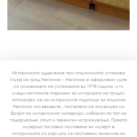
Историското одделение при општинската установа
Музеј на град Неготино – Неготино е оформено уште
со основањето на установата во 1978 година, и ги
следи настаните поврзани за историјата на градот,
потпирајќи се на историските податоци за општина
Неготино низ вековите , постепено се зголемува со
бројот на историскиот материјал собиран по пат на
подарување, откуп и теренски истражувања. Првата
музејска поставка поставена во музејот е
историската со која што се поставени темелите на