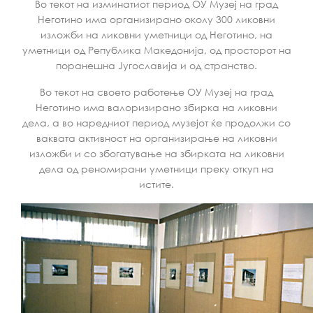
Во текот на изминатиот период ОУ Музеј на град
Неготино има организирано околу 300 ликовни
изложби на ликовни уметници од Неготино, на
уметници од Република Македонија, од просторот на
поранешна Југославија и од странство.
Во текот на своето работење ОУ Музеј на град
Неготино има валоризирано збирка на ликовни
дела, а во наредниот период музејот ќе продолжи со
ваквата активност на организирање на ликовни
изложби и со збогатување на збирката на ликовни
дела од реномирани уметници преку откуп на
истите.